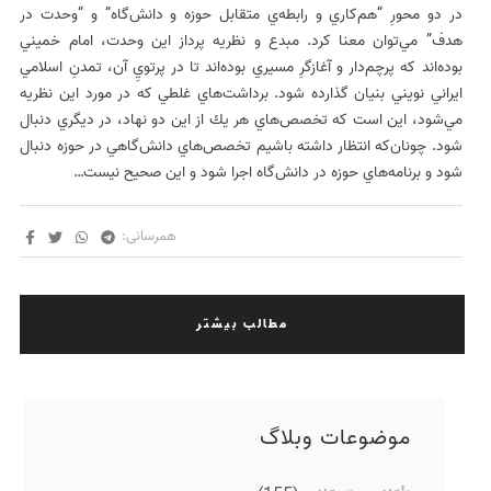
در دو محورِ “هم‌كاري و رابطه‌ي متقابل حوزه و دانش‌گاه” و “وحدت در
هدف” مي‌توان معنا كرد. مبدع و نظريه‌ پرداز اين وحدت، امام خميني
بوده‌اند كه پرچم‌دار و آغازگرِ مسيري بوده‌اند تا در پرتويِ آن، تمدنِ اسلامي
ايراني نويني بنيان‌ گذارده شود. برداشت‌هاي غلطي كه در مورد اين نظريه
مي‌شود، اين است كه تخصص‌هاي هر يك از اين دو نهاد، در ديگري دنبال
شود. چونان‌كه انتظار داشته‌ باشيم تخصص‌هاي دانش‌گاهي در حوزه دنبال
شود و برنامه‌هاي حوزه در دانش‌گاه اجرا شود و اين صحيح نيست…
همرسانی:
مطالب بیشتر
موضوعات وبلاگ