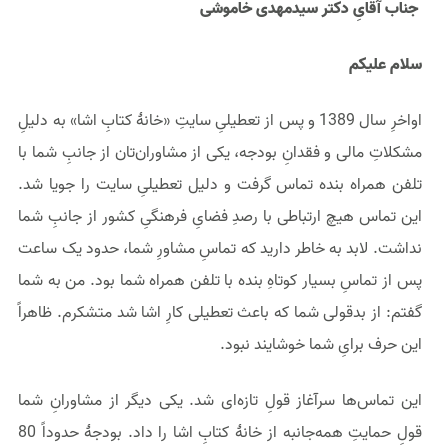
جناب آقایِ دکتر سیدمهدی خاموشی
سلام علیکم
اواخرِ سال 1389 و پس از تعطیلیِ سایتِ «خانهٔ کتابِ اشا» به دلیلِ
مشکلاتِ مالی و فقدانِ بودجه، یکی از مشاوران‌تان از جانبِ شما با
تلفن همراه بنده تماس گرفت و دلیل تعطیلیِ سایت را جویا شد.
این تماس هیچ ارتباطی با رصدِ فضایِ فرهنگیِ کشور از جانبِ شما
نداشت. لابد به خاطر دارید که تماسِ مشاورِ شما، حدود یک ساعت
پس از تماسِ بسیار کوتاهِ بنده با تلفن همراه شما بود. من به شما
گفتم: از بدقولی شما که باعث تعطیلی کارِ اشا شد متشکرم. ظاهراً
این حرف برایِ شما خوشایند نبود.
این تماس‌ها سرآغاز قولِ تازه‌ای شد. یکی دیگر از مشاورانِ شما
قولِ حمایتِ همه‌جانبه از خانهٔ کتابِ اشا را داد. بودجهٔ حدوداً 80