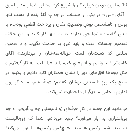
10 میلیون تومان دوباره کار را شروع کرد. مشاورِ شما و مدیرِ اسبق
–آقایِ «س»- در یکی از جلسات در جوابِ گلهٔ بنده از دست تنها
بودن و نامشخص بودنِ وضعیتِ مکان و پرداختِ قطعیِ بودجه، با
تندی گفتند: «شما حق ندارید دست تنها کار کنید و این خلاف
تصمیم جلسات است و باید نیرو به خدمت بگیرید و با همین
مبلغی که دست‌تان است حق‌الزحمه‌شان را بپردازید.» آقای
خاموشی! ما رفتیم و آدم‌هایِ خبره را با هزار امید به کار گرفتیم و
مثلِ بچه‌ها افق‌هایِ دور را نشانِ همکارانِ تازه دادیم و یکهو، در
صبحِ یک روزِ تابستانی بهشان گفتیم: «متأسفیم، ما دیگر پول
نداریم… حامی ما دیگر از ما حمایت نمی‌کند.»
می‌دانید این جمله در کارِ حرفه‌ایِ ژورنالیستی چه بی‌آبرویی و چه
بی‌اعتباری به بار می‌آورد؟ بعید می‌دانم. شما که ژورنالیست
نیستید، شما رئیس هستید. هیچ‌کس رئیس‌ها را بور نمی‌کند!