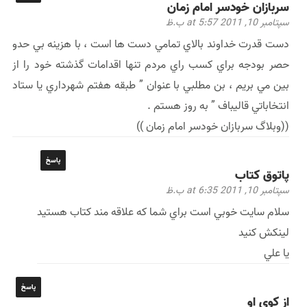
سربازان خودسر امام زمان
سپتامبر 10, 2011 at 5:57 ب.ظ
دست قدرت خداوند بالاي تمامي دست ها است ، با هزينه بي حدو
حصر بودجه براي كسب راي مردم تنها اقدامات گذشته خود را از
بين مي بريم ، بن مطلبي با عنوان ” طبقه هفتم شهرداري يا ستاد
انتخاباتي قاليباف ” به روز هستم .
((وبلاگ سربازان خودسر امام زمان ))
پاسخ
پاتوق كتاب
سپتامبر 10, 2011 at 6:35 ب.ظ
سلام سايت خوبي است براي شما كه علاقه مند كتاب هستيد
لينكش كنيد
يا علي
پاسخ
از کوی او