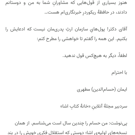
هنوز بسیاری از قول‌هایی که مشاورانِ شما به من و دوستانم
دادند، در حافظهٔ ریکوردرِ خبرنگاری‌ام هست…
آقای دکتر! پول‌هایِ سازمان ارثِ پدری‌مان نیست که ادعایش را
بکنیم. این همه را گفتم تا خواهشی را مطرح کنم:
لطفاً، دیگر به هیچ‌کس قول ندهید.
با احترام
ایمان (حسام‌الدین) مطهری
سردبیر مجلهٔ آنلاینِ «خانهٔ کتابِ اشا»
پی‌نوشت: من حسام را چندین سال است می‌شناسم. از همان
نسخه‌های اولیه‌ی اشا؛ دوستی که استقلال فکری خویش را در بند