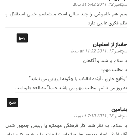
سپتامبر 12, 2011 at 5:42 ب.ظ
منم ھم خاموشی را چند سالی است میشناسم خیلی استقلال و
نظم فکری عالیی دارد
پاسخ
جانباز از اصفهان
سپتامبر 17, 2011 at 11:32 ب.ظ
با سلام بر شما و آگاهان
با مطلب مهم:
“وقایع جاری ، آینده انقلاب را چگونه ارزیابی می نماید”
به روز می باشم. مطلب مهم می باشد حتما” مطالعه بفرمایید.
پاسخ
بنيامين
سپتامبر 18, 2011 at 7:10 ق.ظ
با سلام. به نظر شما كار فرهنگي مهمتره يا رييس جمهور شدن
قاليباف؟. فعلا بودجه ها سازمان تبليغات داره خرج كنسرتهاي