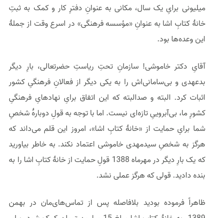
میلیونی برایِ یک سال، مکانی به عنوانِ دفترِ کار و کمک به ثبتِ
خانهٔ کتابِ اشا به عنوانِ «مؤسسه فرهنگی» در اسرع وقت از جملهٔ
این وعده‌ها بود.
آقایِ دکتر خاموشی! سازمانِ تحتِ ریاستِ حضرتعالی، بارِ دیگر
بدعهدی و بی‌سامانی‌اش را به یکی دیگر از فعالانِ فرهنگیِ کشور
اثبات کرد. البته و صدالبته که این اتفاق برایِ نهادهایِ فرهنگیِ
کشورِ ما، بی‌آبروییِ تازه‌ای نیست. اما با توجه به قولِ دوبارهٔ شخصِ
شما برایِ حمایت از «خانهٔ کتابِ اشا»، امروز این قلم می‌داند که
هرگز به شخصِ سیدمهدی خاموشی اعتماد نکند. به خاطر بیاورید
که یک بارِ دیگر در مهرماه 1388 قولِ حمایت از خانهٔ کتابِ اشا را به
بنده دادید. قولی که هرگز عملی نشد.
ظاهراً فرموده بودید بلافاصله پس از تماس‌های‌مان در بهمن
1389، به خانهٔ کتابِ اشا مبلغِ 15 میلیون تومان کمک شود. برایِ