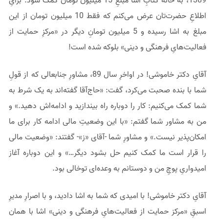
اطلاعِ حضرت‌تان عرض می‌کنم که فقط 10 میلیون تومان از این
مبلغ به اشا رسیده و 5 میلیون تومانِ دیگر در «مرکزِ حمایت از
فعالیت‌هایِ فرهنگی و دینی» بلوکه شده است!
آقایِ دکتر خاموشی! در اواخرِ سال 89، مشاورِ جنابعالی که از قولِ
شما با بنده صحبت می‌کرد، گفت: «حاج‌آقا گفته‌اند به یک شرط به
شما کمک می‌کنیم: کار را دوباره راه بیندازید و ادامه‌اش دهید.» و
من به مشاور شما گفتم: «با این وضعیتِ مالی ادامه کار برای ما
امکان‌پذیر نیست.» و مشاورِ شما -آقای «ز»- گفتند: «وضعیت مالی
را قرار است ما کمک کنیم حل بشود دیگر…» و این دوباره آغاز
امیدواریِ پوچِ من و دوستانم به وعده‌ای توخالی بود.
آقایِ دکتر خاموشی! با امیدی که شما به اشا دادید، و با اصرارِ مدیرِ
اسبقِ «مرکز حمایت از فعالیت‌هایِ فرهنگی و دینی» اشا با همان