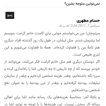
نمی‌تونین متوجه بشین؟
پاسخ
حسام مطهری
سپتامبر 7, 2011 at 3:34 ب.ظ
میثم‌جان! من می‌خواستم جوابی برایِ کامنتِ خانمِ کرامت بنویسم
اما پشیمان شدم. مثلِ ایشان، در طولِ یک روزِ گذشته افراد دیگری
هم نامهٔ من را قضاوت کرده‌اند. همهٔ ما قضاوت می‌شویم و این
امری طبیعی است.
اگر دوستانِ دیگری هم مثل خانم کرامت فکر می‌کنند، می‌توانند از
خودم بپرسند که از چه تاریخی تا چه تاریخی اشا را راه‌اندازی کرده‌ و
سرپا نگه‌ داشته‌ایم،‌ چقدر هزینه شخصی کرده‌ایم و چقدر از سازمان
تبلیغات بودجه گرفته‌ایم و چقدر از این بودجه را به عنوان نفع
شخصی برداشته‌ایم.
و نکتهٔ آخر: محاسبهٔ هزینه‌های یک رسانه مانند اشا برایِ اهالی
رسانه کار سختی نیست. این هزینه‌ها را با توجه به تولید اشا در